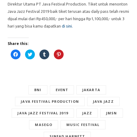
Direktur Utama PT Java Festival Production. Tiket untuk menonton
Java Jazz Festival 2019 baik tiket terusan atau daily pass telah resmi
dijual mulai dari Rp450,000,- per hari hingga Rp1,100,000,- untuk 3
hari yang bisa kamu dapatkan
di sini.
Share this:
C
C
C
C
l
l
l
l
i
i
i
i
c
c
c
c
k
k
k
k
t
t
t
t
o
o
o
o
s
s
s
s
h
h
h
h
a
a
a
a
r
r
BNI
r
EVENT
r
JAKARTA
e
e
e
e
o
o
o
o
n
n
n
n
JAVA FESTIVAL PRODUCTION
JAVA JAZZ
F
T
T
P
a
w
u
i
c
i
m
n
JAVA JAZZ FESTIVAL 2019
JAZZ
JMSN
e
t
b
t
b
t
l
e
o
e
r
r
MASEGO
MUSIC FESTIVAL
o
r
(
e
k
(
O
s
(
O
p
t
SINEAD HARNETT