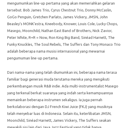
mengumumkan line-up pertama yang akan memeriahkan gelaran
tersebut. Bob James Trio, Cyrus Chestnut Trio, Donny McCaslin,
GoGo Penguin, Gretchen Parlato, James Vickery, JMSN, John
Beasley’s MONK’estra, Kneebody, Knower, Louis Cole, Lucky Chops,
Masego, Moonchild, Nathan East Band of Brothers, Nick Zavior,
Peter White, R+R = Now, Ron King Big Band, Sinéad Harnett, The
Funky Knuckles, The Soul Rebels, The Suffers dan Tony Monaco Trio
adalah beberapa nama musisi internasional yang mewarnai
pengumuman line-up pertama.
Dari nama-nama yang telah diumumkan ini, beberapa nama terasa
familiar bagi generasi muda terutama mereka yang mengikuti
perkembangan musik R&B indie. Ada multi-instrumentalist Masego
yang terkenal berkat suaranya yang indah serta kemampuannya
memainkan beberapa instrumen sekaligus. Ia juga pernah
berkolaborasi dengan DJ French Kiwi Juice (FKJ) yang musiknya
telah menyebar luas di Indonesia. Selain itu, keterlibatan JMSN,
Moonchild, Sinéad Harnett, James Vickery, The Suffers seakan
mewakili sisi lain dari Java Jazz Festival yang tidak hanya