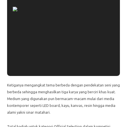
Ketiganya mengangkat tema berbeda dengan pendekatan seni yang
berbeda sehingga menghasilkan tiga karya yang berciri khas kuat.
Medium yang digunakan pun bermacam-macam mulai dari media
kontemporer seperti LED board, kayu, kanvas, resin hingga media
alami yakni sinar matahari.
Total hadiah untuk kategori Official Selection dalam kompetisi