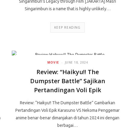
Singarimbun’s Legacy through Film [JAKARTA] Masri
Singarimbun is a name that is highly unlikely…
KEEP READING
MOVIE
JUNE 18, 2024
Review: “Haikyu!! The
Dumpster Battle” Sajikan
Pertandingan Voli Epik
Review: “Haikyu!! The Dumpster Battle” Gambarkan
Pertandingan Voli Epik Karasuno VS Nekoma Penggemar
a
anime benar-benar dimanjakan di tahun 2024 ini dengan
berbagai…