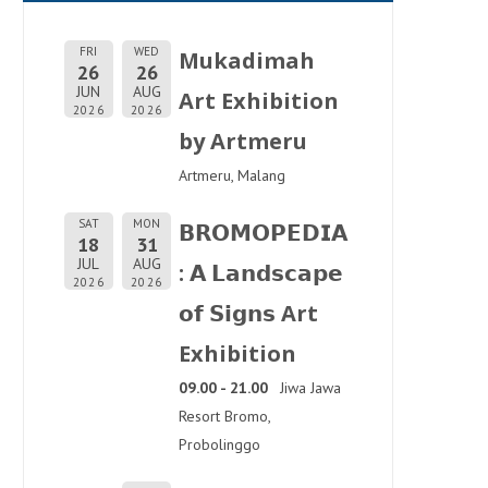
FRI
WED
Mukadimah
26
26
JUN
AUG
Art Exhibition
2026
2026
by Artmeru
Artmeru, Malang
SAT
MON
𝗕𝗥𝗢𝗠𝗢𝗣𝗘𝗗𝗜𝗔
18
31
JUL
AUG
: 𝗔 𝗟𝗮𝗻𝗱𝘀𝗰𝗮𝗽𝗲
2026
2026
𝗼𝗳 𝗦𝗶𝗴𝗻𝘀 Art
Exhibition
09.00 - 21.00
Jiwa Jawa
Resort Bromo,
Probolinggo