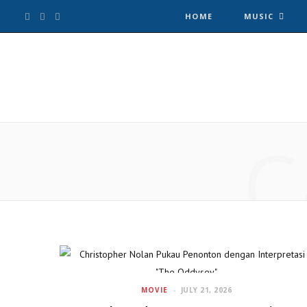
F
T
I
HOME
MUSIC
a
w
n
c
i
s
e
t
t
C
b
t
a
o
e
g
o
r
r
k
a
m
MOVIE
JULY 21, 2026