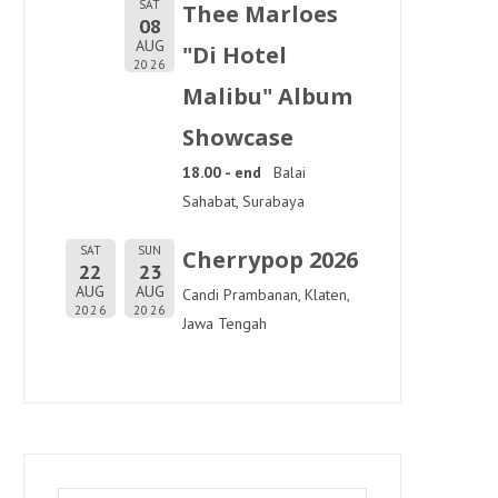
SAT
Thee Marloes
08
AUG
"Di Hotel
2026
Malibu" Album
Showcase
18.00 - end
Balai
Sahabat, Surabaya
SAT
SUN
Cherrypop 2026
22
23
AUG
AUG
Candi Prambanan, Klaten,
2026
2026
Jawa Tengah