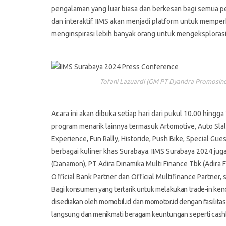
pengalaman yang luar biasa dan berkesan bagi semua p
dan interaktif. IIMS akan menjadi platform untuk memper
menginspirasi lebih banyak orang untuk mengeksplorasi 
Tofani Lazuardi (GM PT Dyandra Promosindo
Acara ini akan dibuka setiap hari dari pukul 10.00 hing
program menarik lainnya termasuk Artomotive, Auto Sla
Experience, Fun Rally, Historide, Push Bike, Special Gue
berbagai kuliner khas Surabaya. IIMS Surabaya 2024 ju
(Danamon), PT Adira Dinamika Multi Finance Tbk (Adira
Official Bank Partner dan Official Multifinance Partner,
Bagi konsumen yang tertarik untuk melakukan trade-in ke
disediakan oleh momobil.id dan momotor.id dengan fasilit
langsung dan menikmati beragam keuntungan seperti cash