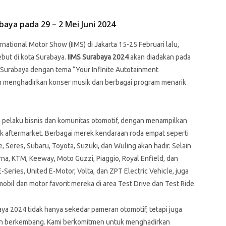
baya pada 29 – 2 Mei Juni 2024
ational Motor Show (IIMS) di Jakarta 15-25 Februari lalu,
but di kota Surabaya.
IIMS Surabaya 2024
akan diadakan pada
x Surabaya dengan tema “Your Infinite Autotainment
kan menghadirkan konser musik dan berbagai program menarik
 pelaku bisnis dan komunitas otomotif, dengan menampilkan
uk aftermarket. Berbagai merek kendaraan roda empat seperti
, Seres, Subaru, Toyota, Suzuki, dan Wuling akan hadir. Selain
arna, KTM, Keeway, Moto Guzzi, Piaggio, Royal Enfield, dan
E-Series, United E-Motor, Volta, dan ZPT Electric Vehicle, juga
bil dan motor favorit mereka di area Test Drive dan Test Ride.
ya 2024 tidak hanya sekedar pameran otomotif, tetapi juga
kin berkembang. Kami berkomitmen untuk menghadirkan