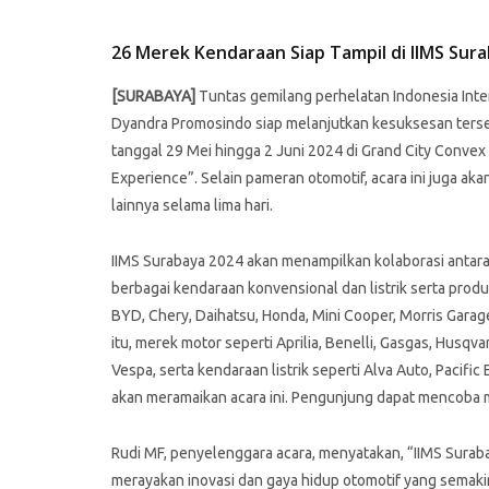
26 Merek Kendaraan Siap Tampil di IIMS Sura
[SURABAYA]
Tuntas gemilang perhelatan Indonesia Intern
Dyandra Promosindo siap melanjutkan kesuksesan terse
tanggal 29 Mei hingga 2 Juni 2024 di Grand City Conve
Experience”. Selain pameran otomotif, acara ini juga a
lainnya selama lima hari.
IIMS Surabaya 2024 akan menampilkan kolaborasi antara
berbagai kendaraan konvensional dan listrik serta prod
BYD, Chery, Daihatsu, Honda, Mini Cooper, Morris Garage
itu, merek motor seperti Aprilia, Benelli, Gasgas, Husqv
Vespa, serta kendaraan listrik seperti Alva Auto, Pacific 
akan meramaikan acara ini. Pengunjung dapat mencoba mo
Rudi MF, penyelenggara acara, menyatakan, “IIMS Suraba
merayakan inovasi dan gaya hidup otomotif yang sema