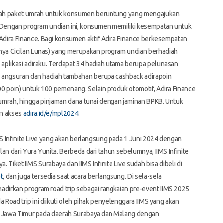
ah paket umrah untuk konsumen beruntung yang mengajukan
. Dengan program undian ini, konsumen memiliki kesempatan untuk
Adira Finance.
Bagi konsumen aktif Adira Finance berkesempatan
ya Cicilan Lunas) yang merupakan program undian berhadiah
aplikasi adiraku. Terdapat 34 hadiah utama berupa pelunasan
x angsuran dan hadiah tambahan berupa cashback adirapoin
000 poin) untuk 100 pemenang.
Selain produk otomotif, Adira Finance
, umrah, hingga pinjaman dana tunai dengan jaminan BPKB. Untuk
an akses
adira.id/e/mpl2024
.
MS Infinite Live yang akan berlangsung pada 1 Juni 2024 dengan
an dari Yura Yunita. Berbeda dari tahun sebelumnya, IIMS Infinite
aya.
Tiket IIMS Surabaya dan IIMS Infinite Live sudah bisa dibeli di
et
, dan juga tersedia saat acara berlangsung.
Di sela-sela
dirkan program road trip sebagai rangkaian pre-event IIMS 2025
 Road trip ini diikuti oleh pihak penyelenggara IIMS yang akan
di Jawa Timur pada daerah Surabaya dan Malang dengan