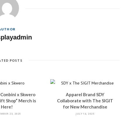
AUTHOR
splayadmin
ATED POSTS
 Conbini x Skwero
Apparel Brand SDY
ift Shop” Merch is
Collaborate with The SIGIT
Here!
for New Merchandise
MBER 23, 2025
JULY 14, 2025