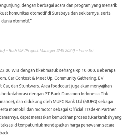
engunjung, dengan berbagai acara dan program yang menarik
kuat komunitas otomotif di Surabaya dan sekitarnya, serta
dunia otomotif.”
) – Rudi MF (Project Manager IIMS 2024) – Irene Sri
ga 22.00 WIB dengan tiket masuk seharga Rp 10.000. Beberapa
lom, Car Contest & Meet Up, Community Gathering, EV
st Car, dan Stuntwars. Area foodcourt juga akan menyajikan
ga berkolaborasi dengan PT Bank Danamon Indonesia Tbk
 Finance), dan didukung oleh MUFG Bank Ltd (MUFG) sebagai
 serta momobil dan momotor sebagai Official Trade-In Partner.
ndaraannya, dapat merasakan kemudahan proses tukar tambah yang
as taksasi di tempat untuk mendapatkan harga penawaran secara
back.