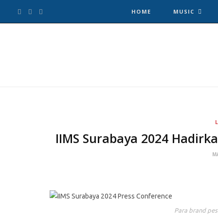
F
T
I
HOME
MUSIC
a
w
n
c
i
s
e
t
t
b
t
a
o
e
g
IIMS Surabaya 2024 Hadirk
o
r
r
MA
k
a
m
Para brand pes