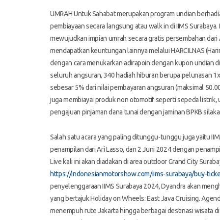
UMRAH Untuk Sahabat merupakan program undian berhadi
pembiayaan secara langsung atau walk in di IIMS Surabaya
mewujudkan impian umrah secara gratis persembahan dari 
mendapatkan keuntungan lainnya melalui HARCILNAS (Harin
dengan cara menukarkan adirapoin dengan kupon undian di 
seluruh angsuran, 340 hadiah hiburan berupa pelunasan 1
sebesar 5% dari nilai pembayaran angsuran (maksimal 50.
juga membiayai produk non otomotif seperti sepeda listrik
pengajuan pinjaman dana tunai dengan jaminan BPKB silak
Salah satu acara yang paling ditunggu-tunggu juga yaitu II
penampilan dari Ari Lasso, dan 2 Juni 2024 dengan penampil
Live kali ini akan diadakan di area outdoor Grand City Surab
https://indonesianmotorshow.com/iims-surabaya/buy-tick
penyelenggaraan IIMS Surabaya 2024, Dyandra akan mengha
yang bertajuk Holiday on Wheels: East Java Cruising. Agenda
menempuh rute Jakarta hingga berbagai destinasi wisata 