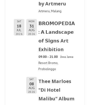
by Artmeru
Artmeru, Malang
SAT
MON
𝗕𝗥𝗢𝗠𝗢𝗣𝗘𝗗𝗜𝗔
18
31
JUL
AUG
: 𝗔 𝗟𝗮𝗻𝗱𝘀𝗰𝗮𝗽𝗲
2026
2026
𝗼𝗳 𝗦𝗶𝗴𝗻𝘀 Art
Exhibition
09.00 - 21.00
Jiwa Jawa
Resort Bromo,
Probolinggo
SAT
Thee Marloes
08
AUG
"Di Hotel
2026
Malibu" Album