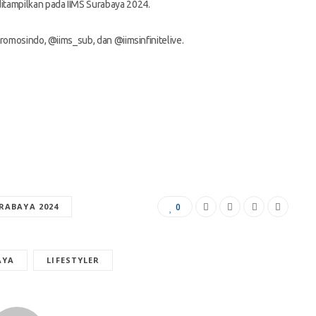
itampilkan pada IIMS Surabaya 2024.
romosindo, @iims_sub, dan @iimsinfinitelive.
RABAYA 2024
0
AYA
LIFESTYLER