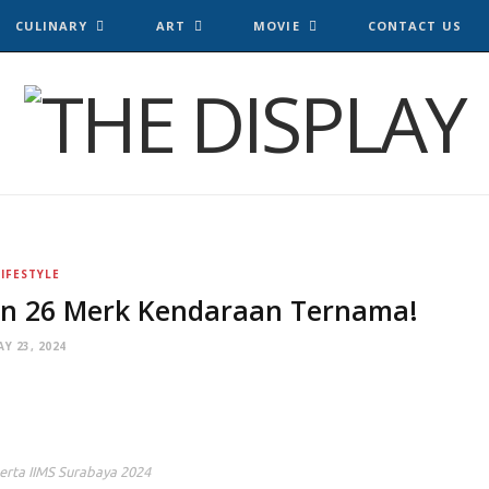
CULINARY
ART
MOVIE
CONTACT US
LIFESTYLE
an 26 Merk Kendaraan Ternama!
Y 23, 2024
erta IIMS Surabaya 2024