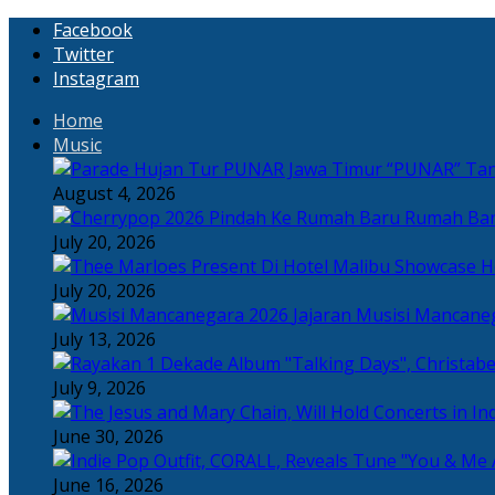
Facebook
Twitter
Instagram
Home
Music
“PUNAR” Tand
August 4, 2026
Rumah Bar
July 20, 2026
H
July 20, 2026
Jajaran Musisi Mancane
July 13, 2026
July 9, 2026
June 30, 2026
June 16, 2026