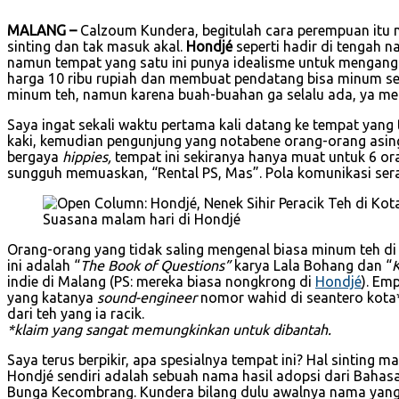
MALANG –
Calzoum Kundera, begitulah cara perempuan itu m
sinting dan tak masuk akal.
Hondjé
seperti hadir di tengah n
namun tempat yang satu ini punya idealisme untuk mengang
harga 10 ribu rupiah dan membuat pendatang bisa minum se
minum teh, namun karena buah-buahan ga selalu ada, ya me
Saya ingat sekali waktu pertama kali datang ke tempat yang 
kaki, kemudian pengunjung yang notabene orang-orang asing
bergaya
hippies,
tempat ini sekiranya hanya muat untuk 6 or
sungguh memuaskan, “Rental PS, Mas”. Pola komunikasi sera
Suasana malam hari di Hondjé
Orang-orang yang tidak saling mengenal biasa minum teh di 
ini adalah “
The Book of Questions”
karya Lala Bohang dan “
K
indie di Malang (PS: mereka biasa nongkrong di
Hondjé
). Em
yang katanya
sound-engineer
nomor wahid di seantero kota*
dari teh yang ia racik.
*klaim yang sangat memungkinkan untuk dibantah.
Saya terus berpikir, apa spesialnya tempat ini? Hal sinting
Hondjé sendiri adalah sebuah nama hasil adopsi dari Bahas
Bunga Kecombrang. Kundera bilang dulu awalnya nama yang