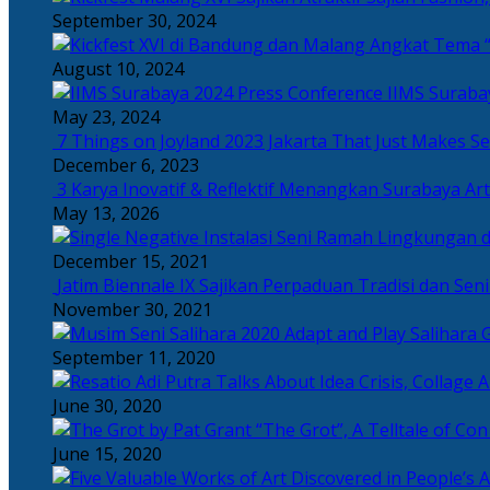
September 30, 2024
Angkat Tema “
August 10, 2024
IIMS Suraba
May 23, 2024
7 Things on Joyland 2023 Jakarta That Just Makes Se
December 6, 2023
3 Karya Inovatif & Reflektif Menangkan Surabaya Art
May 13, 2026
December 15, 2021
Jatim Biennale IX Sajikan Perpaduan Tradisi dan Se
November 30, 2021
Salihara 
September 11, 2020
June 30, 2020
“The Grot”, A Telltale of Co
June 15, 2020