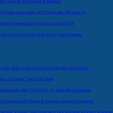
ry Festival 2019 Hadir di Medan!
ds Siap Kamu Raih di O! Point dari My Kopi O!
 Kreasi Pemenang Pucuk Cool Jam 2019
 Mocktail dan Kopi di Makmur Café Malang
 Fair 2026: 3 Hari Penuh Insight dan Ilmu Baru
day Gift Shop” Merch is Here!
ollaborate with The SIGIT for New Merchandise
g Datangkan 80 Brand & Deretan Musisi Ternama!
 Musik, Kuliner, dan Interaktif Jadi Andalan Kickfest Malang!