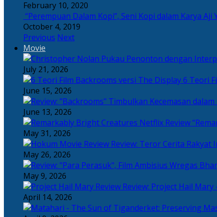
February 10, 2020
“Perempuan Dalam Kopi”, Seni Kopi dalam Karya Aji 
October 4, 2019
Previous
Next
Movie
July 21, 2026
6 Teori F
June 15, 2026
June 13, 2026
“Remar
May 31, 2026
Review: Teror Cerita Rakyat
May 26, 2026
May 9, 2026
Review: Project Hail Mary 
April 14, 2026