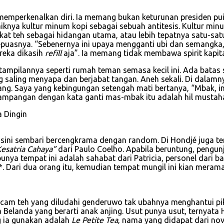
emperkenalkan diri. Ia memang bukan keturunan presiden puis
aiknya kultur minum kopi sebagai sebuah antitesis. Kultur minu
kat teh sebagai hidangan utama, atau lebih tepatnya satu-s
puasnya. “Sebenernya ini upaya mengganti ubi dan semangka,
reka dikasih
refill
aja”. Ia memang tidak membawa spirit kapita
tampilannya seperti rumah teman semasa kecil ini. Ada batas s
 saling menyapa dan berjabat tangan. Aneh sekali. Di dalamn
ang. Saya yang kebingungan setengah mati bertanya, “Mbak, i
mpangan dengan kata ganti mas-mbak itu adalah hil mustahal 
sini sembari bercengkrama dengan random. Di Hondjé juga ter
esatria Cahaya”
dari Paulo Coelho. Apabila beruntung, pengun
punya tempat ini adalah sahabat dari Patricia, personel dari b
. Dari dua orang itu, kemudian tempat mungil ini kian merama
 macam teh yang diludahi genderuwo tak ubahnya menghantui pi
a Belanda yang berarti anak anjing. Usut punya usut, ternya
 ia gunakan adalah
Le Petite Tea
, nama yang didapat dari nov