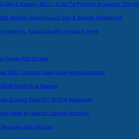
i Gen-Z Rapper, MILLI, is Set To Perform in Jakarta This Jul
2026 Janjikan Special Guest Star & Banyak Kolaborasi!
No Worries, Special Shuttle Service is Here!
i Varian Roti Dingin!
ival 2020 Tantang Palet Rasa Pengunjungnya!
020 di Hotel Atria Malang
alu Butung Rajai PCF 2019 di Makassar!
ib Hadir di Jakarta Culinary Feastival!
r Beragam dan Hiburan