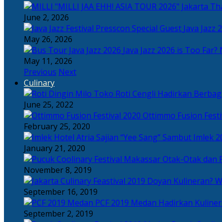
Tha
June 2, 2026
Java Jazz 
May 26, 2026
Java Jazz 2026 is Too Far? 
May 11, 2026
Previous
Next
Culinary
Toko Roti Cengli Hadirkan Berbaga
June 25, 2022
Ottimmo Fusion Fest
February 25, 2020
Sajian “Yee Sang” Sambut Imlek 2
January 21, 2020
Otak-Otak dan P
November 8, 2019
Doyan Kulineran? Waj
September 16, 2019
PCF 2019 Medan Hadirkan Kuline
September 2, 2019