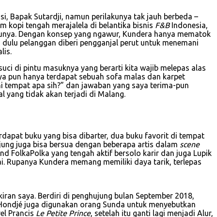
i, Bapak Sutardji, namun perilakunya tak jauh berbeda –
m kopi tengah merajalela di belantika bisnis
F&B
Indonesia,
atunya. Dengan konsep yang ngawur, Kundera hanya mematok
 dulu pelanggan diberi pengganjal perut untuk menemani
lis.
uci di pintu masuknya yang berarti kita wajib melepas alas
ya pun hanya terdapat sebuah sofa malas dan karpet
ni tempat apa sih?” dan jawaban yang saya terima-pun
yang tidak akan terjadi di Malang.
dapat buku yang bisa dibarter, dua buku favorit di tempat
jung juga bisa bersua dengan beberapa artis dalam
scene
and FolkaPolka yang tengah aktif bersolo karir dan juga Lupik
i. Rupanya Kundera memang memiliki daya tarik, terlepas
kiran saya. Berdiri di penghujung bulan September 2018,
ta Hondjé juga digunakan orang Sunda untuk menyebutkan
el Prancis
Le Petite Prince
, setelah itu ganti lagi menjadi Alur,