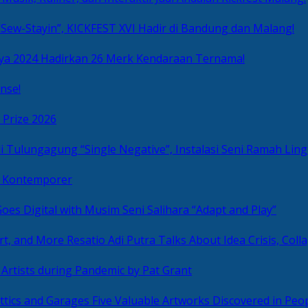
Sew-Stayin”, KICKFEST XVI Hadir di Bandung dan Malang!
ya 2024 Hadirkan 26 Merk Kendaraan Ternama!
nse!
 Prize 2026
“Single Negative”, Instalasi Seni Ramah L
ni Kontemporer
Goes Digital with Musim Seni Salihara “Adapt and Play”
Resatio Adi Putra Talks About Idea Crisis, Coll
n Artists during Pandemic by Pat Grant
Five Valuable Artworks Discovered in Peop