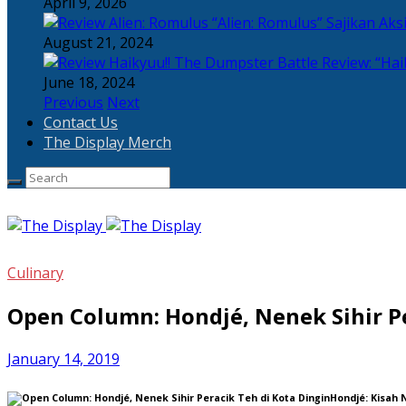
April 9, 2026
“Alien: Romulus” Sajikan Ak
August 21, 2024
Review: “Hai
June 18, 2024
Previous
Next
Contact Us
The Display Merch
Culinary
Open Column: Hondjé, Nenek Sihir Pe
January 14, 2019
Hondjé
: Kisah 