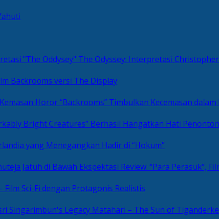
Yahuti
The Odyssey: Interpretasi Christoph
ilm Backrooms versi The Display
“Backrooms” Timbulkan Kecemasan dalam
kably Bright Creatures” Berhasil Hangatkan Hati Penonto
 Irlandia yang Menegangkan Hadir di “Hokum”
Review: “Para Perasuk”, F
– Film Sci-Fi dengan Protagonis Realistis
Matahari – The Sun of Tiganderke