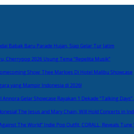
ai Babak Baru Parade Hujan, Siap Gelar Tur Jatim
u, Cherrypop 2026 Usung Tema “Repelita Musik”
omecoming Show: Thee Marloes Di Hotel Malibu Showcase
gara yang Mampir Indonesia di 2026!
Rayakan 1 Dekade “Talking Days”,
The Jesus and Mary Chain, Will Hold Concerts in Ind
Indie Pop Outfit, CORALL, Reveals Tune