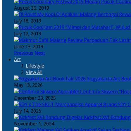
Pucuk Coolina
August 30, 2019
Berbagai Rewar
July 18, 2019
“Mimpi dan Matahari”, Wujud
July 12, 2019
Perpaduan Tak Lazim
June 13, 2019
Previous
Next
Art
Lifestyle
View All
Yogyakarta Art Book
May 13, 2026
Adorable! Conbini x Skwero “Holi
December 23, 2025
Apparel Brand SDY C
July 14, 2025
Kickfest XVI Bandun
November 1, 2024
Sajian Fashion,