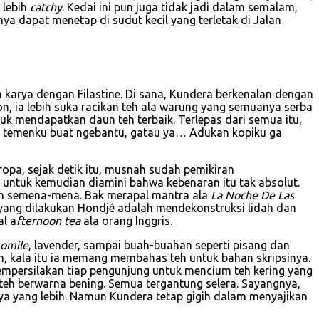
 lebih
catchy
. Kedai ini pun juga tidak jadi dalam semalam,
ya dapat menetap di sudut kecil yang terletak di Jalan
n karya dengan Filastine. Di sana, Kundera berkenalan dengan
n, ia lebih suka racikan teh ala warung yang semuanya serba
k mendapatkan daun teh terbaik. Terlepas dari semua itu,
inta temenku buat ngebantu, gatau ya… Adukan kopiku ga
ropa, sejak detik itu, musnah sudah pemikiran
t untuk kemudian diamini bahwa kebenaran itu tak absolut.
 dan semena-mena. Bak merapal mantra ala
La Noche De Las
il yang dilakukan Hondjé adalah mendekonstruksi lidah dan
al a
fternoon tea
ala orang Inggris.
omile
, lavender, sampai buah-buahan seperti pisang dan
m, kala itu ia memang membahas teh untuk bahan skripsinya.
mempersilakan tiap pengunjung untuk mencium teh kering yang
 teh berwarna bening. Semua tergantung selera. Sayangnya,
a yang lebih. Namun Kundera tetap gigih dalam menyajikan