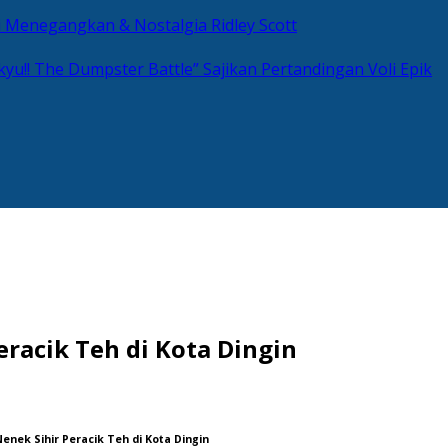
si Menegangkan & Nostalgia Ridley Scott
kyu!! The Dumpster Battle” Sajikan Pertandingan Voli Epik
racik Teh di Kota Dingin
Nenek Sihir Peracik Teh di Kota Dingin