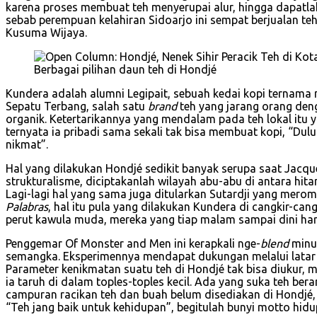
karena proses membuat teh menyerupai alur, hingga dapatla
sebab perempuan kelahiran Sidoarjo ini sempat berjualan teh
Kusuma Wijaya.
Berbagai pilihan daun teh di Hondjé
Kundera adalah alumni Legipait, sebuah kedai kopi ternama m
Sepatu Terbang, salah satu
brand
teh yang jarang orang deng
organik. Ketertarikannya yang mendalam pada teh lokal itu 
ternyata ia pribadi sama sekali tak bisa membuat kopi, “Du
nikmat”.
Hal yang dilakukan Hondjé sedikit banyak serupa saat Jacqu
strukturalisme, diciptakanlah wilayah abu-abu di antara hit
Lagi-lagi hal yang sama juga ditularkan Sutardji yang mero
Palabras
, hal itu pula yang dilakukan Kundera di cangkir-ca
perut kawula muda, mereka yang tiap malam sampai dini hari 
Penggemar Of Monster and Men ini kerapkali nge-
blend
minu
semangka. Eksperimennya mendapat dukungan melalui latar b
Parameter kenikmatan suatu teh di Hondjé tak bisa diukur, m
ia taruh di dalam toples-toples kecil. Ada yang suka teh be
campuran racikan teh dan buah belum disediakan di Hondjé,
“Teh jang baik untuk kehidupan”, begitulah bunyi motto hidu