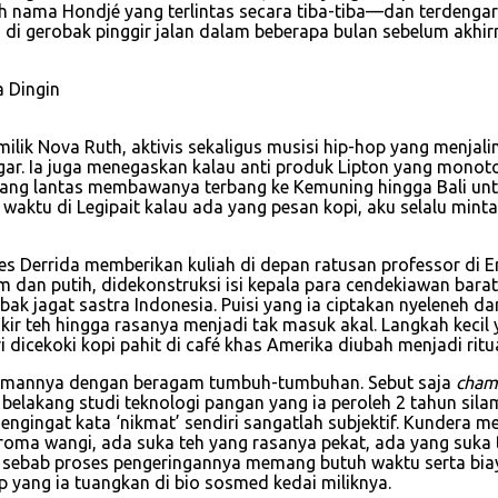
h nama Hondjé yang terlintas secara tiba-tiba—dan terdengar
 di gerobak pinggir jalan dalam beberapa bulan sebelum akhirn
ilik Nova Ruth, aktivis sekaligus musisi hip-hop yang menjali
ar. Ia juga menegaskan kalau anti produk Lipton yang monoto
yang lantas membawanya terbang ke Kemuning hingga Bali untu
lu waktu di Legipait kalau ada yang pesan kopi, aku selalu m
es Derrida memberikan kuliah di depan ratusan professor di E
am dan putih, didekonstruksi isi kepala para cendekiawan bara
mbak jagat sastra Indonesia. Puisi yang ia ciptakan nyeleneh
ngkir teh hingga rasanya menjadi tak masuk akal. Langkah kec
dicekoki kopi pahit di café khas Amerika diubah menjadi ritu
mannya dengan beragam tumbuh-tumbuhan. Sebut saja
cham
elakang studi teknologi pangan yang ia peroleh 2 tahun sila
engingat kata ‘nikmat’ sendiri sangatlah subjektif. Kundera 
raroma wangi, ada suka teh yang rasanya pekat, ada yang suka
 sebab proses pengeringannya memang butuh waktu serta biay
p yang ia tuangkan di bio sosmed kedai miliknya.