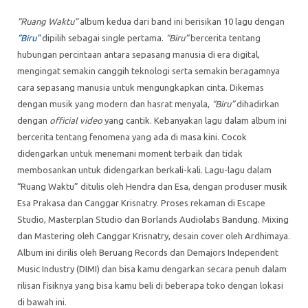
“Ruang Waktu”
album kedua dari band ini berisikan 10 lagu dengan
“Biru”
dipilih sebagai single pertama.
“Biru”
bercerita tentang
hubungan percintaan antara sepasang manusia di era digital,
mengingat semakin canggih teknologi serta semakin beragamnya
cara sepasang manusia untuk mengungkapkan cinta. Dikemas
dengan musik yang modern dan hasrat menyala,
“Biru”
dihadirkan
dengan
official video
yang cantik. Kebanyakan lagu dalam album ini
bercerita tentang fenomena yang ada di masa kini. Cocok
didengarkan untuk menemani moment terbaik dan tidak
membosankan untuk didengarkan berkali-kali. Lagu-lagu dalam
“Ruang Waktu” ditulis oleh Hendra dan Esa, dengan produser musik
Esa Prakasa dan Canggar Krisnatry. Proses rekaman di Escape
Studio, Masterplan Studio dan Borlands Audiolabs Bandung. Mixing
dan Mastering oleh Canggar Krisnatry, desain cover oleh Ardhimaya.
Album ini dirilis oleh Beruang Records dan Demajors Independent
Music Industry (DIMI) dan bisa kamu dengarkan secara penuh dalam
rilisan fisiknya yang bisa kamu beli di beberapa toko dengan lokasi
di bawah ini.