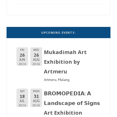
UPCOMING EVENTS:
FRI
WED
Mukadimah Art
26
26
JUN
AUG
Exhibition by
2026
2026
Artmeru
Artmeru, Malang
SAT
MON
𝗕𝗥𝗢𝗠𝗢𝗣𝗘𝗗𝗜𝗔: 𝗔
18
31
JUL
AUG
𝗟𝗮𝗻𝗱𝘀𝗰𝗮𝗽𝗲 𝗼𝗳 𝗦𝗶𝗴𝗻𝘀
2026
2026
Art Exhibition