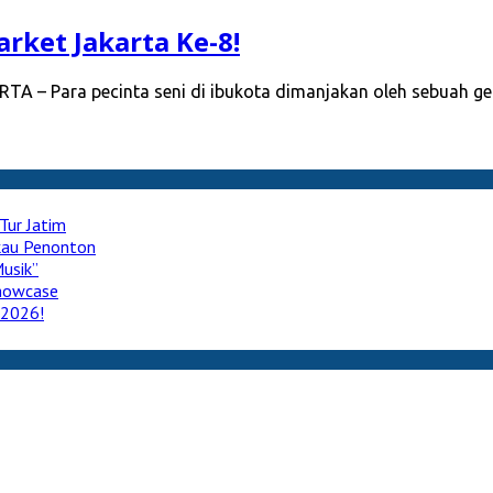
rket Jakarta Ke-8!
RTA – Para pecinta seni di ibukota dimanjakan oleh sebuah g
Tur Jatim
ukau Penonton
usik”
howcase
 2026!