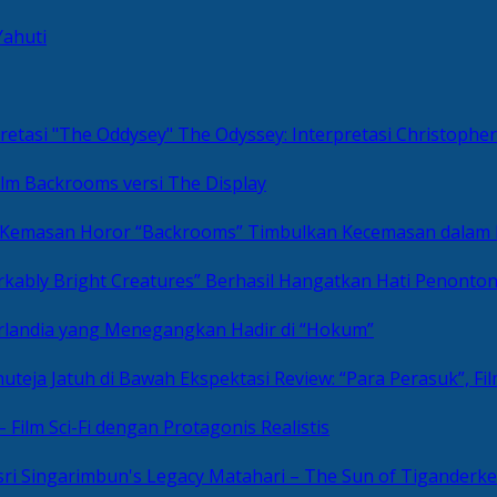
Yahuti
The Odyssey: Interpretasi Christoph
ilm Backrooms versi The Display
“Backrooms” Timbulkan Kecemasan dalam
kably Bright Creatures” Berhasil Hangatkan Hati Penonto
 Irlandia yang Menegangkan Hadir di “Hokum”
Review: “Para Perasuk”, F
– Film Sci-Fi dengan Protagonis Realistis
Matahari – The Sun of Tiganderke