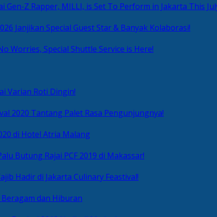
i Gen-Z Rapper, MILLI, is Set To Perform in Jakarta This Jul
2026 Janjikan Special Guest Star & Banyak Kolaborasi!
No Worries, Special Shuttle Service is Here!
i Varian Roti Dingin!
ival 2020 Tantang Palet Rasa Pengunjungnya!
020 di Hotel Atria Malang
alu Butung Rajai PCF 2019 di Makassar!
ib Hadir di Jakarta Culinary Feastival!
r Beragam dan Hiburan