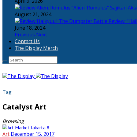
April 9, 2026
“Alien: Romulus” Sajikan Ak
August 21, 2024
Review: “Hai
June 18, 2024
Previous
Next
Contact Us
The Display Merch
Tag
Catalyst Art
Browsing
Art
December 15, 2017