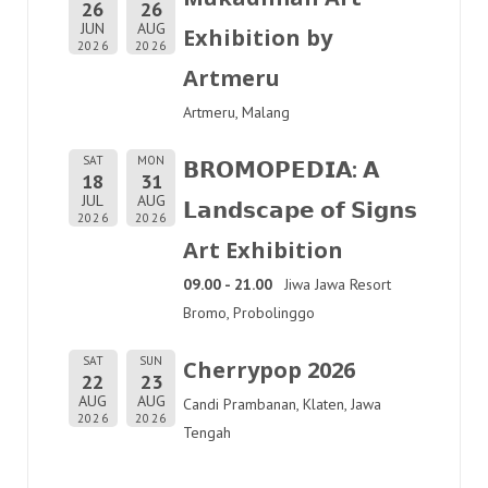
26
26
JUN
AUG
Exhibition by
2026
2026
Artmeru
Artmeru, Malang
SAT
MON
𝗕𝗥𝗢𝗠𝗢𝗣𝗘𝗗𝗜𝗔: 𝗔
18
31
JUL
AUG
𝗟𝗮𝗻𝗱𝘀𝗰𝗮𝗽𝗲 𝗼𝗳 𝗦𝗶𝗴𝗻𝘀
2026
2026
Art Exhibition
09.00 - 21.00
Jiwa Jawa Resort
Bromo, Probolinggo
SAT
SUN
Cherrypop 2026
22
23
AUG
AUG
Candi Prambanan, Klaten, Jawa
2026
2026
Tengah