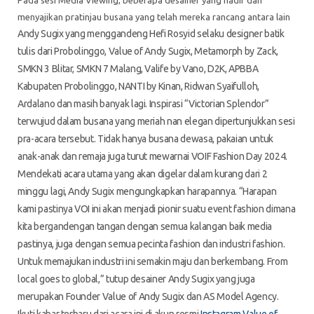
Pada sesi Media Viewing, beberapa desainer yang hadir dan
menyajikan pratinjau busana yang telah mereka rancang antara lain
Andy Sugix yang menggandeng Hefi Rosyid selaku designer batik
tulis dari Probolinggo, Value of Andy Sugix, Metamorph by Zack,
SMKN 3 Blitar, SMKN 7 Malang, Valife by Vano, D2K, APBBA
Kabupaten Probolinggo, NANTI by Kinan, Ridwan Syaifulloh,
Ardalano dan masih banyak lagi.
Inspirasi “Victorian Splendor”
terwujud dalam busana yang meriah nan elegan dipertunjukkan sesi
pra-acara tersebut. Tidak hanya busana dewasa, pakaian untuk
anak-anak dan remaja juga turut mewarnai VOIF Fashion Day 2024.
Mendekati acara utama yang akan digelar dalam kurang dari 2
minggu lagi, Andy Sugix mengungkapkan harapannya.
“Harapan
kami pastinya VOI ini akan menjadi pionir suatu event fashion dimana
kita bergandengan tangan dengan semua kalangan baik media
pastinya, juga dengan semua pecinta fashion dan industri fashion.
Untuk memajukan industri ini semakin maju dan berkembang. From
local goes to global,” tutup desainer Andy Sugix yang juga
merupakan Founder Value of Andy Sugix dan AS Model Agency.