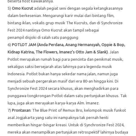
beserta host kawakannya.
5)
Omo Kucrut
adalah pegiat seni dengan segala ketangkasannya
dalam berkesenian. Mengarungi karir mulai dari bintang film,
bintang iklan, vokalis grup musik The Kucruts, dan di Synchronize
Fest 2024 nantinya Omo Kucrut akan tampil sebagai
penampil disjoki di salah satu panggung
6)
POTLOT JAM (Anda Perdana, Anang Hermansyah, Oppie & Bop,
Kidnap Katrina, The Flowers, Imanez’s Otto Jam & Slank)
. Jalan
Potlot merupakan rumah bagi para pencinta dan penikmat musik,
sekaligus saksi bersejarah atas lahirnya para legenda musik
Indonesia. Potlot bukan hanya sekedar nama jalan, namun juga
menjadi sebuah pergerakan masif dari era 80-an hingga kini. Di
Synchronize Fest 2024 secara khusus, akan menghadirkan para
punggawa tongkrongan Potlot dalam satu pertunjukan khusus. Tak
lupa, juga akan merayakan karya-karya Alm. Imanez.
7)
Prontaxan
: The Blue Print of Remux Bro, kelompok musik funkot
asal Jogjakarta yang satu ini nampaknya tak pernah henti
memberikan hingar-bingar kreasi. Untuk di Synchronize Fest 2024,
mereka akan menampilkan pertunjukan retrospektif lahirnya budaya