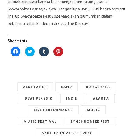
sebuah apresiasi karena telah menjadi pendukung utama
Synchronize Fest sejak awal. Jangan lupa untuk ikuti berita terbaru
line-up Synchronize Fest 2024 yang akan diumumkan dalam
beberapa bulan ke depan di situs The Display!
Share this:
C
C
C
C
l
l
l
l
i
i
i
i
c
c
c
c
k
k
k
k
t
t
t
t
o
o
o
o
s
s
s
s
h
h
h
h
a
a
a
a
r
ALDI TAHER
r
r
BAND
r
BURGERKILL
e
e
e
e
o
o
o
o
n
n
n
n
DEWI PERSSIK
INDIE
JAKARTA
F
T
T
P
a
w
u
i
c
i
m
n
LIVE PERFORMANCE
MUSIC
e
t
b
t
b
t
l
e
o
e
r
r
MUSIC FESTIVAL
SYNCHRONIZE FEST
o
r
(
e
k
(
O
s
(
O
p
t
SYNCHRONIZE FEST 2024
O
p
e
(