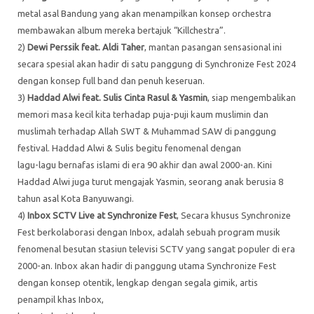
metal asal Bandung yang akan menampilkan konsep orchestra
membawakan album mereka bertajuk “Killchestra”.
2)
Dewi Perssik feat. Aldi Taher
, mantan pasangan sensasional ini
secara spesial akan hadir di satu panggung di Synchronize Fest 2024
dengan konsep full band dan penuh keseruan.
3)
Haddad Alwi feat. Sulis Cinta Rasul & Yasmin
, siap mengembalikan
memori masa kecil kita terhadap puja-puji kaum muslimin dan
muslimah terhadap Allah SWT & Muhammad SAW di panggung
festival. Haddad Alwi & Sulis begitu fenomenal dengan
lagu-lagu bernafas islami di era 90 akhir dan awal 2000-an. Kini
Haddad Alwi juga turut mengajak Yasmin, seorang anak berusia 8
tahun asal Kota Banyuwangi.
4)
Inbox SCTV Live at Synchronize Fest
, Secara khusus Synchronize
Fest berkolaborasi dengan Inbox, adalah sebuah program musik
fenomenal besutan stasiun televisi SCTV yang sangat populer di era
2000-an. Inbox akan hadir di panggung utama Synchronize Fest
dengan konsep otentik, lengkap dengan segala gimik, artis
penampil khas Inbox,