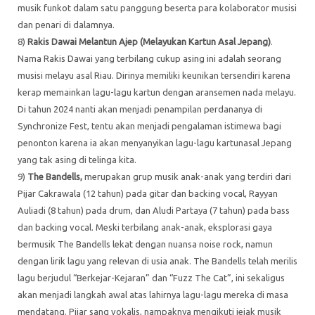
musik funkot dalam satu panggung beserta para kolaborator musisi
dan penari di dalamnya.
8)
Rakis Dawai Melantun Ajep (Melayukan Kartun Asal Jepang)
.
Nama Rakis Dawai yang terbilang cukup asing ini adalah seorang
musisi melayu asal Riau. Dirinya memiliki keunikan tersendiri karena
kerap memainkan lagu-lagu kartun dengan aransemen nada melayu.
Di tahun 2024 nanti akan menjadi penampilan perdananya di
Synchronize Fest, tentu akan menjadi pengalaman istimewa bagi
penonton karena ia akan menyanyikan lagu-lagu kartunasal Jepang
yang tak asing di telinga kita.
9)
The Bandells,
merupakan grup musik anak-anak yang terdiri dari
Pijar Cakrawala (12 tahun) pada gitar dan backing vocal, Rayyan
Auliadi (8 tahun) pada drum, dan Aludi Partaya (7 tahun) pada bass
dan backing vocal. Meski terbilang anak-anak, eksplorasi gaya
bermusik The Bandells lekat dengan nuansa noise rock, namun
dengan lirik lagu yang relevan di usia anak. The Bandells telah merilis
lagu berjudul “Berkejar-Kejaran” dan “Fuzz The Cat”, ini sekaligus
akan menjadi langkah awal atas lahirnya lagu-lagu mereka di masa
mendatang. Pijar sang vokalis, nampaknya mengikuti jejak musik