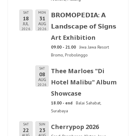
SAT
MON
𝗕𝗥𝗢𝗠𝗢𝗣𝗘𝗗𝗜𝗔: 𝗔
18
31
JUL
AUG
𝗟𝗮𝗻𝗱𝘀𝗰𝗮𝗽𝗲 𝗼𝗳 𝗦𝗶𝗴𝗻𝘀
2026
2026
Art Exhibition
09.00 - 21.00
Jiwa Jawa Resort
Bromo, Probolinggo
SAT
Thee Marloes "Di
08
AUG
Hotel Malibu" Album
2026
Showcase
18.00 - end
Balai Sahabat,
Surabaya
SAT
SUN
Cherrypop 2026
22
23
AUG
AUG