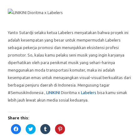
Yanto Sutardji selaku ketua Labelers menyatakan bahwa proyek ini
adalah kesempatan yang besar untuk mempermudah Labelers
sebagai pekerja promosi dan menunjukkan eksistensi profesi
promotor. So, kalau kamu pelaku seni musik yang ingin karyanya
diperhatikan oleh para penikmat musik yang sehari-harinya
menggunakan moda transportasi komuter, maka ini adalah
kesempatan emas untuk menayangkan visual-visual berkualitas dari
berbagai penjuru daerah di Indonesia. Mengusung tagar
#SemusikIndonesia ,
LINIKINI
Dioritma x
Labelers
bisa kamu simak
lebih jauh lewat akun media sosial keduanya.
Share this:
C
C
C
C
l
l
l
l
i
i
i
i
c
c
c
c