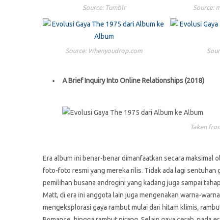
Source: Tumblr
Source: 
Source: Whenyoudrop.com
Sour
A Brief Inquiry Into Online Relationships (2018)
Taken from
Era album ini benar-benar dimanfaatkan secara maksimal 
foto-foto resmi yang mereka rilis. Tidak ada lagi sentuhan
pemilihan busana androgini yang kadang juga sampai taha
Matt, di era ini anggota lain juga mengenakan warna-warna 
mengeksplorasi gaya rambut mulai dari hitam klimis, ram
Romance, hingga rambut pirang. Selain gaya cerah, pada e