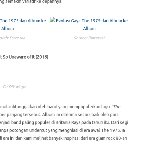
ng semakin variatif ke depannya.
oleh: Dave Ma
Source: Pinterest
et So Unaware of It (2016)
Cr: DIY Magz
 mulai ditanggalkan oleh band yang mempopulerkan lagu
“The
er panjang tersebut. Album ini diterima secara baik oleh para
adi band paling populer di Britania Raya pada tahun itu. Dari segi
anpa potongan undercut yang menghiasi di era awal The 1975. Ia
ra ini dan kami melihat banyak inspirasi dari era glam rock 80-an