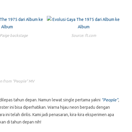
 Paige backstage
Source: ft.com
n from “People” MV
 dilepas tahun depan. Namun lewat single pertama yakni
“People”
,
ester ini bisa diperhatikan. Warna hijau neon berpadu dengan
ni telah dirilis. Kami jadi penasaran, kira-kira eksperimen apa
ikan di tahun depan nih!