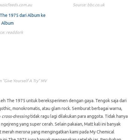
musicfeeds.com.au
Source: bbc.co.uk
ce: readdork
 “Give Yourself A Try” MV
oleh The 1975 untuk bereksperimen dengan gaya. Tengok saja dari
 gothic, monokromatis, atau glam rock. Semburat berbagai warna,
p
cross-dressing
tidak ragu lagi dilakukan para anggota. Tidak hanya
ngejreng yang super cerah. Selain pakaian, Matt kali ini banyak
but merah merona yang mengingatkan kami pada My Chemical
ra ini The 1975 juga banyak mengenakan setelah jas. Perubahan