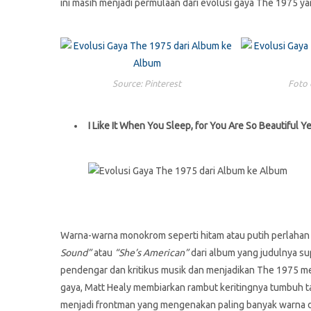
ini masih menjadi permulaan dari evolusi gaya The 1975 ya
Source: Pinterest
Foto 
I Like It When You Sleep, for You Are So Beautiful Y
Warna-warna monokrom seperti hitam atau putih perlahan
Sound”
atau
“She’s American”
dari album yang judulnya sup
pendengar dan kritikus musik dan menjadikan The 1975 menj
gaya, Matt Healy membiarkan rambut keritingnya tumbuh t
menjadi frontman yang mengenakan paling banyak warna di e