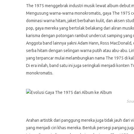
The 1975 menggebrak industri musik lewat album debut 
Mengusung warna-warna monokromatis, gaya The 1975 c
dominasi warna hitam, jaket berbahan kulit, dan aksen stu
pop, gaya mereka yang bertolak belakang dari aliran musikn
karisma dengan potongan rambut undercut samping yang 
Anggota band lainnya yakni Adam Hann, Ross MacDonald, 
serba hitam dengan selingan warna putih atau abu-abu. Liri
yang terpancar mulai melambungkan nama The 1975 di kal
Di era inilah, band satu ini juga seringkali menjadi kont
monokromatis.
Sour
Arahan artistik dari panggung mereka juga tidak jauh dar
yang menjadi ciri khas mereka. Bentuk persegi panjang juga