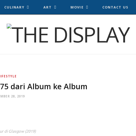
CULINARY
ART
MOVIE
CONTACT US
LIFESTYLE
975 dari Album ke Album
MBER 28, 2019
ur di Glasgow (2019)