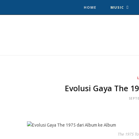
HOME
MUSIC
F
T
I
a
w
n
c
i
s
e
t
t
b
t
a
Evolusi Gaya The 1
o
e
g
SEPTE
o
r
r
k
a
The 1975 To
m