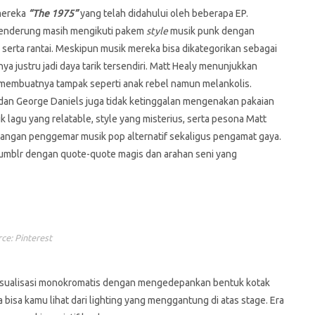
mereka
“The 1975”
yang telah didahului oleh beberapa EP.
enderung masih mengikuti pakem
style
musik punk dengan
d serta rantai. Meskipun musik mereka bisa dikategorikan sebagai
ya justru jadi daya tarik tersendiri. Matt Healy menunjukkan
membuatnya tampak seperti anak rebel namun melankolis.
dan George Daniels juga tidak ketinggalan mengenakan pakaian
k lagu yang relatable, style yang misterius, serta pesona Matt
angan penggemar musik pop alternatif sekaligus pengamat gaya.
en Tumblr dengan quote-quote magis dan arahan seni yang
ce: Pinterest
i visualisasi monokromatis dengan mengedepankan bentuk kotak
 bisa kamu lihat dari lighting yang menggantung di atas stage. Era