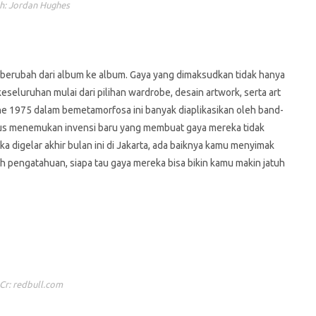
h: Jordan Hughes
 berubah dari album ke album. Gaya yang dimaksudkan tidak hanya
seluruhan mulai dari pilihan wardrobe, desain artwork, serta art
The 1975 dalam bemetamorfosa ini banyak diaplikasikan oleh band-
rus menemukan invensi baru yang membuat gaya mereka tidak
digelar akhir bulan ini di Jakarta, ada baiknya kamu menyimak
 pengatahuan, siapa tau gaya mereka bisa bikin kamu makin jatuh
Cr: redbull.com