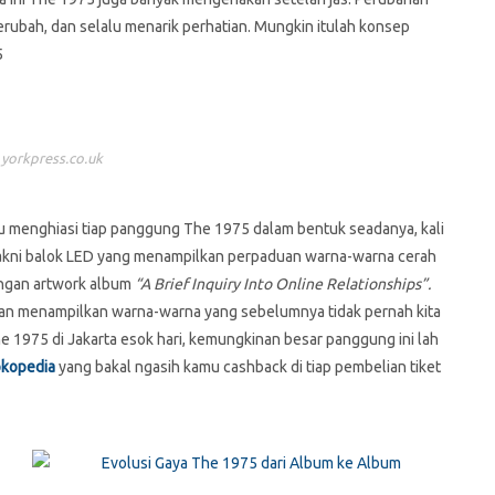
erubah, dan selalu menarik perhatian. Mungkin itulah konsep
5
 yorkpress.co.uk
lu menghiasi tiap panggung The 1975 dalam bentuk seadanya, kali
i yakni balok LED yang menampilkan perpaduan warna-warna cerah
engan artwork album
“A Brief Inquiry Into Online Relationships”.
engan menampilkan warna-warna yang sebelumnya tidak pernah kita
 1975 di Jakarta esok hari, kemungkinan besar panggung ini lah
okopedia
yang bakal ngasih kamu cashback di tiap pembelian tiket