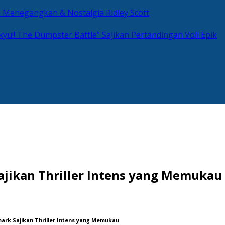
si Menegangkan & Nostalgia Ridley Scott
kyu!! The Dumpster Battle” Sajikan Pertandingan Voli Epik
Sajikan Thriller Intens yang Memukau
mark Sajikan Thriller Intens yang Memukau