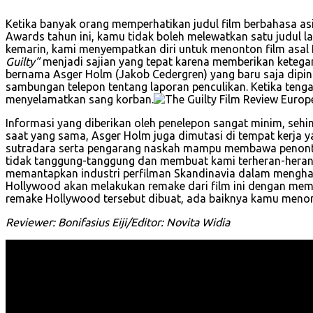
Ketika banyak orang memperhatikan judul film berbahasa as
Awards tahun ini, kamu tidak boleh melewatkan satu judul la
kemarin, kami menyempatkan diri untuk menonton film asal D
Guilty”
menjadi sajian yang tepat karena memberikan ketegang
bernama Asger Holm (Jakob Cedergren) yang baru saja dipin
sambungan telepon tentang laporan penculikan. Ketika teng
menyelamatkan sang korban.
Informasi yang diberikan oleh penelepon sangat minim, se
saat yang sama, Asger Holm juga dimutasi di tempat kerja y
sutradara serta pengarang naskah mampu membawa penonton 
tidak tanggung-tanggung dan membuat kami terheran-heran sak
memantapkan industri perfilman Skandinavia dalam menghas
Hollywood akan melakukan remake dari film ini dengan memas
remake Hollywood tersebut dibuat, ada baiknya kamu menont
Reviewer: Bonifasius Eiji/Editor: Novita Widia