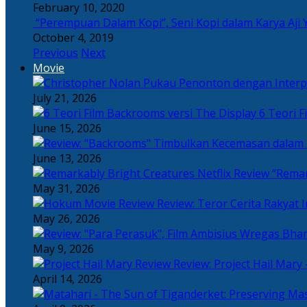
February 10, 2020
“Perempuan Dalam Kopi”, Seni Kopi dalam Karya Aji 
October 4, 2019
Previous
Next
Movie
July 21, 2026
6 Teori F
June 15, 2026
June 13, 2026
“Remar
May 31, 2026
Review: Teror Cerita Rakyat
May 26, 2026
May 9, 2026
Review: Project Hail Mary 
April 14, 2026