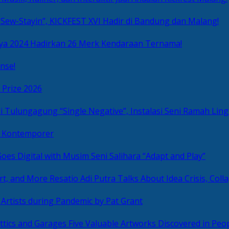
Sew-Stayin”, KICKFEST XVI Hadir di Bandung dan Malang!
ya 2024 Hadirkan 26 Merk Kendaraan Ternama!
nse!
 Prize 2026
“Single Negative”, Instalasi Seni Ramah L
ni Kontemporer
Goes Digital with Musim Seni Salihara “Adapt and Play”
Resatio Adi Putra Talks About Idea Crisis, Coll
n Artists during Pandemic by Pat Grant
Five Valuable Artworks Discovered in Peop