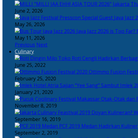
Tha
June 2, 2026
Java Jazz 
May 26, 2026
Java Jazz 2026 is Too Far? 
May 11, 2026
Previous
Next
Culinary
Toko Roti Cengli Hadirkan Berbaga
June 25, 2022
Ottimmo Fusion Fest
February 25, 2020
Sajian “Yee Sang” Sambut Imlek 2
January 21, 2020
Otak-Otak dan P
November 8, 2019
Doyan Kulineran? Waj
September 16, 2019
PCF 2019 Medan Hadirkan Kuline
September 2, 2019