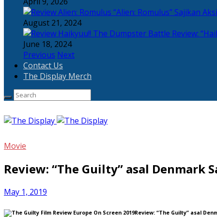
April 9, 2026
“Alien: Romulus” Sajikan Ak
August 21, 2024
Review: “Hai
June 18, 2024
Previous
Next
Contact Us
The Display Merch
Movie
Review: “The Guilty” asal Denmark 
May 1, 2019
Review: “The Guilty” asal Den