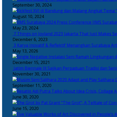
September 30, 2024
Angkat Tema “
August 10, 2024
IIMS Suraba
May 23, 2024
7 Things on Joyland 2023 Jakarta That Just Makes Se
December 6, 2023
3 Karya Inovatif & Reflektif Menangkan Surabaya Art
May 13, 2026
December 15, 2021
Jatim Biennale IX Sajikan Perpaduan Tradisi dan Se
November 30, 2021
Salihara 
September 11, 2020
June 30, 2020
“The Grot”, A Telltale of Co
June 15, 2020