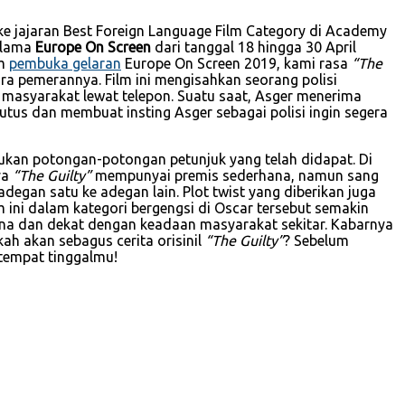
e jajaran Best Foreign Language Film Category di Academy
elama
Europe On Screen
dari tanggal 18 hingga 30 April
lm
pembuka gelaran
Europe On Screen 2019, kami rasa
“The
ra pemerannya. Film ini mengisahkan seorang polisi
 masyarakat lewat telepon. Suatu saat, Asger menerima
tus dan membuat insting Asger sebagai polisi ingin segera
ukan potongan-potongan petunjuk yang telah didapat. Di
ya
“The Guilty”
mempunyai premis sederhana, namun sang
an satu ke adegan lain. Plot twist yang diberikan juga
m ini dalam kategori bergengsi di Oscar tersebut semakin
na dan dekat dengan keadaan masyarakat sekitar. Kabarnya
ah akan sebagus cerita orisinil
“The Guilty”
? Sebelum
tempat tinggalmu!