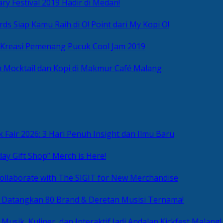
ry Festival 2019 Hadir di Medan!
ds Siap Kamu Raih di O! Point dari My Kopi O!
 Kreasi Pemenang Pucuk Cool Jam 2019
 Mocktail dan Kopi di Makmur Café Malang
 Fair 2026: 3 Hari Penuh Insight dan Ilmu Baru
day Gift Shop” Merch is Here!
ollaborate with The SIGIT for New Merchandise
g Datangkan 80 Brand & Deretan Musisi Ternama!
 Musik, Kuliner, dan Interaktif Jadi Andalan Kickfest Malang!