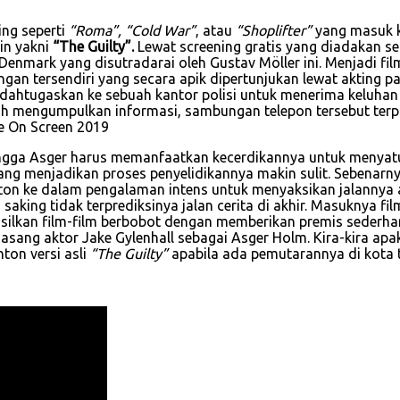
ing seperti
“Roma”, “Cold War”
, atau
“Shoplifter”
yang masuk k
in yakni
“The Guilty”.
Lewat screening gratis yang diadakan s
enmark yang disutradarai oleh Gustav Möller ini. Menjadi fi
an tersendiri yang secara apik dipertunjukan lewat akting pa
dahtugaskan ke sebuah kantor polisi untuk menerima keluhan
ah mengumpulkan informasi, sambungan telepon tersebut terpu
hingga Asger harus memanfaatkan kecerdikannya untuk menyat
ang menjadikan proses penyelidikannya makin sulit. Sebenarn
ke dalam pengalaman intens untuk menyaksikan jalannya adeg
ing tidak terprediksinya jalan cerita di akhir. Masuknya fil
ilkan film-film berbobot dengan memberikan premis sederha
ang aktor Jake Gylenhall sebagai Asger Holm. Kira-kira apak
on versi asli
“The Guilty”
apabila ada pemutarannya di kota 