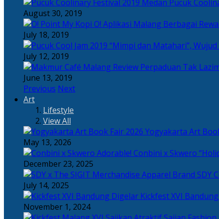
Pucuk Coolina
August 30, 2019
Berbagai Rewar
July 18, 2019
“Mimpi dan Matahari”, Wujud
July 12, 2019
Perpaduan Tak Lazim
June 13, 2019
Previous
Next
Art
Lifestyle
View All
Yogyakarta Art Book
May 13, 2026
Adorable! Conbini x Skwero “Holi
December 23, 2025
Apparel Brand SDY C
July 14, 2025
Kickfest XVI Bandun
November 1, 2024
Sajian Fashion,