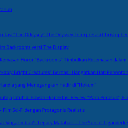
Yahuti
The Odyssey: Interpretasi Christoph
ilm Backrooms versi The Display
“Backrooms” Timbulkan Kecemasan dalam
kably Bright Creatures” Berhasil Hangatkan Hati Penonto
 Irlandia yang Menegangkan Hadir di “Hokum”
Review: “Para Perasuk”, F
– Film Sci-Fi dengan Protagonis Realistis
Matahari – The Sun of Tiganderke