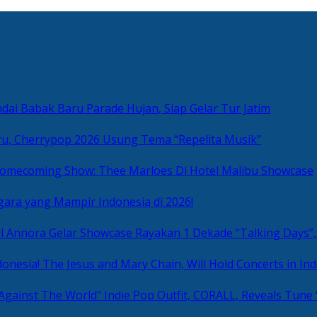
ai Babak Baru Parade Hujan, Siap Gelar Tur Jatim
u, Cherrypop 2026 Usung Tema “Repelita Musik”
omecoming Show: Thee Marloes Di Hotel Malibu Showcase
gara yang Mampir Indonesia di 2026!
Rayakan 1 Dekade “Talking Days”,
The Jesus and Mary Chain, Will Hold Concerts in Ind
Indie Pop Outfit, CORALL, Reveals Tune