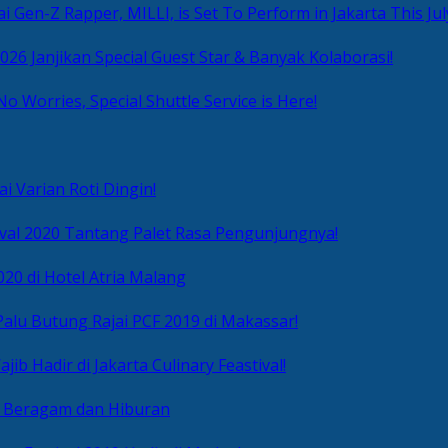
i Gen-Z Rapper, MILLI, is Set To Perform in Jakarta This Jul
2026 Janjikan Special Guest Star & Banyak Kolaborasi!
No Worries, Special Shuttle Service is Here!
i Varian Roti Dingin!
ival 2020 Tantang Palet Rasa Pengunjungnya!
020 di Hotel Atria Malang
alu Butung Rajai PCF 2019 di Makassar!
ib Hadir di Jakarta Culinary Feastival!
r Beragam dan Hiburan