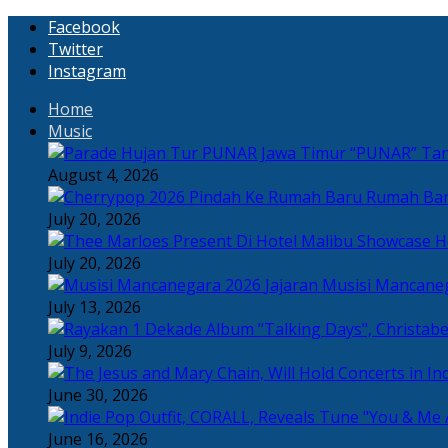
Facebook
Twitter
Instagram
Home
Music
“PUNAR” Tand
August 4, 2026
Rumah Bar
July 20, 2026
H
July 20, 2026
Jajaran Musisi Mancane
July 13, 2026
July 9, 2026
June 30, 2026
June 16, 2026