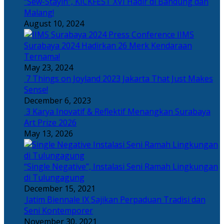
“Sew-Stayin”, KICKFEST XVI Hadir di Bandung dan
Malang!
August 10, 2024
IIMS
Surabaya 2024 Hadirkan 26 Merk Kendaraan
Ternama!
May 23, 2024
7 Things on Joyland 2023 Jakarta That Just Makes
Sense!
December 6, 2023
3 Karya Inovatif & Reflektif Menangkan Surabaya
Art Prize 2026
May 13, 2026
“Single Negative”, Instalasi Seni Ramah Lingkungan
di Tulungagung
December 15, 2021
Jatim Biennale IX Sajikan Perpaduan Tradisi dan
Seni Kontemporer
November 30, 2021