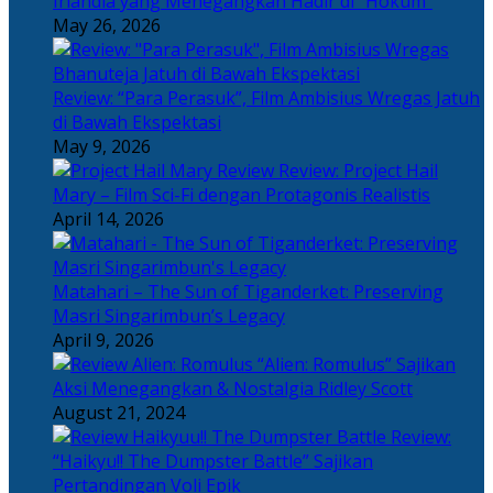
Irlandia yang Menegangkan Hadir di “Hokum”
May 26, 2026
Review: “Para Perasuk”, Film Ambisius Wregas Jatuh
di Bawah Ekspektasi
May 9, 2026
Review: Project Hail
Mary – Film Sci-Fi dengan Protagonis Realistis
April 14, 2026
Matahari – The Sun of Tiganderket: Preserving
Masri Singarimbun’s Legacy
April 9, 2026
“Alien: Romulus” Sajikan
Aksi Menegangkan & Nostalgia Ridley Scott
August 21, 2024
Review:
“Haikyu!! The Dumpster Battle” Sajikan
Pertandingan Voli Epik