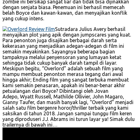
zombie ini bersikap sangat liar dan tidak bisa dijinakkan
dengan senjata biasa. Penemuan ini berhasil memecah
belah Boyce dan kawan-kawan, dan menyajikan konflik
yang cukup intens.
Sutradara Julius Avery berhasil
menyajikan plot yang apik dengan jumpscares yang kuat.
Para penonton juga disajikan berbagai darah serta
kekerasan yang menjadikan adegan-adegan di film ini
semakin meyakinkan. Sayangnya beberapa bagian
tampaknya melalui penyensoran yang lumayan ketat
sehingga tidak cukup banyak darah tampil di layar.
Meskipun begitu, “Overlord” adalah sebuah film yang
mampu membuat penonton merasa tegang dari awal
hingga akhir; Ending film yang sangat terbuka membuat
kami semakin penasaran, apakah ini benar-benar akhir
petualangan dari Boyce? Dibintangi oleh Jovan
Adepo, Wyatt Russell, Mathilde Ollivier, John Magaro,
Gianny Taufer, dan masih banyak lagi, “Overlord” menjadi
salah satu film bergenre horor/thriller terbaik yang kami
saksikan di tahun 2018. Jangan sampai tunggu film keren
yang diproduseri J.J. Abrams ini turun layar ya! Simak dulu
trailernya di bawah ini…