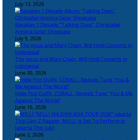
July 13, 2026
Rayakan 1 Dekade “Talking Days”, Christabel
Annora Gelar Showcase
July 9, 2026
The Jesus and Mary Chain, Will Hold Concerts in
Indonesia!
June 30, 2026
Indie Pop Outfit, CORALL, Reveals Tune “You & Me
Against The World”
June 16, 2026
Thai Gen-Z Rapper, MILLI, is Set To Perform in
Jakarta This July!
June 2, 2026