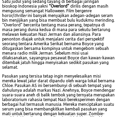
Satu judul yang sedang tayang di berbagai jaringan
bioskop Indonesia yakni
“Overlord”
dirilis dengan masih
mengusung semangat Halloween. Film bergenre
horor/
thriller
ini banyak menyajikan adegan-adegan seram
bin menjijikan yang bisa membuat bulu kudukmu merinding.
“Overlord” bercerita tentang masa perang, tepatnya di
masa perang dunia kedua di mana para sekutu bertarung
melawan kekuatan Nazi Jerman dan aliansinya. Para
penonton diajak untuk menjalani cerita dari perspektif
seorang tentara Amerika Serikat bernama Boyce yang
ditugaskan bersama kompinya untuk mengebom sebuah
menara radio milik Jerman. Sebelum misi usai
dilaksanakan, sayangnya pesawat Boyce dan kawan-kawan
ditembak jatuh hingga menyisakan sedikit pasukan yang
selamat.
Pasukan yang tersisa tetap ingin menyelesaikan misi
mereka lewat jalur darat dipandu oleh warga lokal bernama
Chloe. Pasukan AS ini bersembunyi di sebuah tempat yang
dahulunya adalah markas Nazi. Anehnya, Boyce mendengar
suara-suara aneh di balik tembok yang ternyata merupakan
laboratorium rahasia tempat Nazi bereksperimen dengan
berbagai hal termasuk manusia. Mereka menciptakan suatu
serum yang bisa membangkitkan kembali pasukan yang
mati untuk bertarung dengan kekuatan super. Zombie-