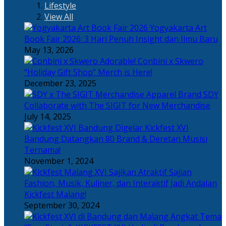
Lifestyle
View All
Yogyakarta Art
Book Fair 2026: 3 Hari Penuh Insight dan Ilmu Baru
May 13, 2026
Adorable! Conbini x Skwero
“Holiday Gift Shop” Merch is Here!
December 23, 2025
Apparel Brand SDY
Collaborate with The SIGIT for New Merchandise
July 14, 2025
Kickfest XVI
Bandung Datangkan 80 Brand & Deretan Musisi
Ternama!
November 1, 2024
Sajian
Fashion, Musik, Kuliner, dan Interaktif Jadi Andalan
Kickfest Malang!
September 30, 2024
Angkat Tema