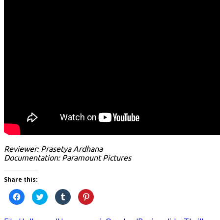
Reviewer: Prasetya Ardhana
Documentation: Paramount Pictures
Share this:
Click
Click
Click
Click
to
to
to
to
share
share
share
share
on
on
on
on
Facebook
Twitter
Tumblr
Pinterest