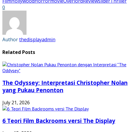
Film
Hollywood
Horror
movie
Overlord
Review
slider
Thriller
(Opens
(Opens
(Opens
(Opens
in
in
in
in
0
new
new
new
new
window)
window)
window)
window)
Author
thedisplayadmin
Related Posts
The Odyssey: Interpretasi Christopher Nolan
yang Pukau Penonton
July 21, 2026
6 Teori Film Backrooms versi The Display