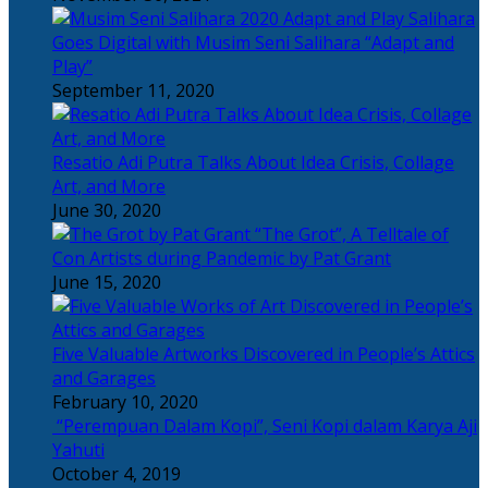
Salihara
Goes Digital with Musim Seni Salihara “Adapt and
Play”
September 11, 2020
Resatio Adi Putra Talks About Idea Crisis, Collage
Art, and More
June 30, 2020
“The Grot”, A Telltale of
Con Artists during Pandemic by Pat Grant
June 15, 2020
Five Valuable Artworks Discovered in People’s Attics
and Garages
February 10, 2020
“Perempuan Dalam Kopi”, Seni Kopi dalam Karya Aji
Yahuti
October 4, 2019