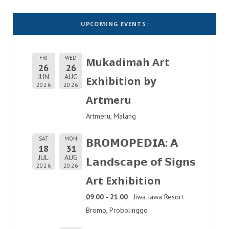
UPCOMING EVENTS:
FRI
WED
Mukadimah Art
26
26
JUN
AUG
Exhibition by
2026
2026
Artmeru
Artmeru, Malang
SAT
MON
𝗕𝗥𝗢𝗠𝗢𝗣𝗘𝗗𝗜𝗔: 𝗔
18
31
JUL
AUG
𝗟𝗮𝗻𝗱𝘀𝗰𝗮𝗽𝗲 𝗼𝗳 𝗦𝗶𝗴𝗻𝘀
2026
2026
Art Exhibition
09.00 - 21.00
Jiwa Jawa Resort
Bromo, Probolinggo