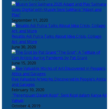
Salihara
Goes Digital with Musim Seni Salihara “Adapt and
Play”
September 11, 2020
Resatio Adi Putra Talks About Idea Crisis, Collage
Art, and More
June 30, 2020
“The Grot”, A Telltale of
Con Artists during Pandemic by Pat Grant
June 15, 2020
Five Valuable Artworks Discovered in People’s Attics
and Garages
February 10, 2020
“Perempuan Dalam Kopi”, Seni Kopi dalam Karya Aji
Yahuti
October 4, 2019