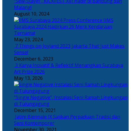
“Sew-Stayin”, KICKFEST XVI Hadir di Bandung dan
Malang!
August 10, 2024
IIMS
Surabaya 2024 Hadirkan 26 Merk Kendaraan
Ternama!
May 23, 2024
7 Things on Joyland 2023 Jakarta That Just Makes
Sense!
December 6, 2023
3 Karya Inovatif & Reflektif Menangkan Surabaya
Art Prize 2026
May 13, 2026
“Single Negative”, Instalasi Seni Ramah Lingkungan
di Tulungagung
December 15, 2021
Jatim Biennale IX Sajikan Perpaduan Tradisi dan
Seni Kontemporer
November 30, 2021