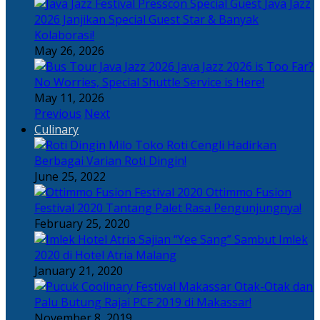
Java Jazz
2026 Janjikan Special Guest Star & Banyak
Kolaborasi!
May 26, 2026
Java Jazz 2026 is Too Far?
No Worries, Special Shuttle Service is Here!
May 11, 2026
Previous
Next
Culinary
Toko Roti Cengli Hadirkan
Berbagai Varian Roti Dingin!
June 25, 2022
Ottimmo Fusion
Festival 2020 Tantang Palet Rasa Pengunjungnya!
February 25, 2020
Sajian “Yee Sang” Sambut Imlek
2020 di Hotel Atria Malang
January 21, 2020
Otak-Otak dan
Palu Butung Rajai PCF 2019 di Makassar!
November 8, 2019