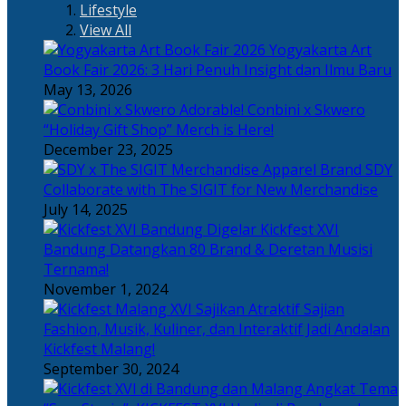
Lifestyle
View All
Yogyakarta Art
Book Fair 2026: 3 Hari Penuh Insight dan Ilmu Baru
May 13, 2026
Adorable! Conbini x Skwero
“Holiday Gift Shop” Merch is Here!
December 23, 2025
Apparel Brand SDY
Collaborate with The SIGIT for New Merchandise
July 14, 2025
Kickfest XVI
Bandung Datangkan 80 Brand & Deretan Musisi
Ternama!
November 1, 2024
Sajian
Fashion, Musik, Kuliner, dan Interaktif Jadi Andalan
Kickfest Malang!
September 30, 2024
Angkat Tema