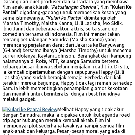
Datang dari duet produser dan sutradara yang membawa
film anak-anak klasik
“Petualangan Sherina”
, film
“Kulari Ke
Pantai”
digadang-gadang untuk memberikan kesan yang
sama istimewanya.
“Kulari ke Pantai”
dibintangi oleh
Marsha Timothy, Maisha Kanna, Lil’li Latisha, Mo Sidik,
Ibnu Jamil dan beberapa aktor, aktris, serta stand up
comedian ternama di Indonesia. Film ini menceritakan
tentang petualangan Samudra (Maisha Kanna) yang
merancang perjalanan darat dari Jakarta ke Banyuwangi
(G-Land) bersama ibunya (Marsha Timothy) untuk menemui
surfer idolanya, Kaylani Johnson. Berangkat dari kampung
halamannya di Rote, NTT, keluarga Samudra bertemu
keluarga besar ibunya sebelum menjalani road trip. Di situ,
ia kembali dipertemukan dengan sepupunya Happy (Lil’li
Latisha) yang sudah beranjak remaja. Berbeda dari kali
terakhir mereka berjumpa, Happy tidak lagi ramah terhadap
Sam. Ia lebih mementingkan penampilan glamor kekotaan
dan memilih untuk berinteraksi dengan best-friendnya
melalui gadget.
Melihat Happy yang tidak akur
dengan Samudra, maka ia dipaksa untuk ikut agenda road
trip agar hubungan mereka kembali akrab. Film ini
mempunyai plot sederhana layaknya hampir semua film
anak-anak dan keluarga. Pesan-pesan moral yang ada di