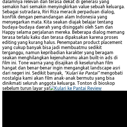
dalamnya relevan dan terasa dekat di generasi yang
semakin hari semakin menyingkirkan value sebuah keluarga.
Sebagai sutradara, Riri Riza meracik perpaduan dialog,
konflik dengan pemandangan alam Indonesia yang
menyegarkan mata. Kita seakan diajak belajar tentang
budaya-budaya daerah yang disinggahi oleh Sam dan
Happy selama perjalanan mereka. Beberapa dialog memang
terasa terlalu kaku dan terasa dipaksakan karena proses
editing yang kurang halus. Penempatan product placement
yang cukup banyak bisa jadi membuatmu sedikit
terganggu, namun kepribadian karakter yang beragam
seakan menghilangkan kejenuhanmu akan built-in ads di
film ini. Tone warna yang disajikan di keseluruhan film
hangat dan benar-benar ingin mengangkat landscape asri
dari negeri ini. Sedikit banyak,
“Kulari ke Pantai”
mengobati
nostalgia kami akan film anak-anak bermutu yang bisa
dinikmati seluruh anggota keluarga. Tonton di bioskop
sebelum turun layar ya!