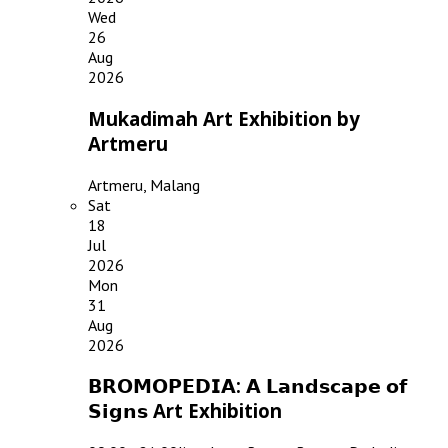
Wed
26
Aug
2026
Mukadimah Art Exhibition by
Artmeru
Artmeru, Malang
Sat
18
Jul
2026
Mon
31
Aug
2026
𝗕𝗥𝗢𝗠𝗢𝗣𝗘𝗗𝗜𝗔: 𝗔 𝗟𝗮𝗻𝗱𝘀𝗰𝗮𝗽𝗲 𝗼𝗳
𝗦𝗶𝗴𝗻𝘀 Art Exhibition