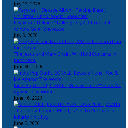
July 13, 2026
Rayakan 1 Dekade “Talking Days”, Christabel
Annora Gelar Showcase
July 9, 2026
The Jesus and Mary Chain, Will Hold Concerts in
Indonesia!
June 30, 2026
Indie Pop Outfit, CORALL, Reveals Tune “You & Me
Against The World”
June 16, 2026
Thai Gen-Z Rapper, MILLI, is Set To Perform in
Jakarta This July!
June 2, 2026