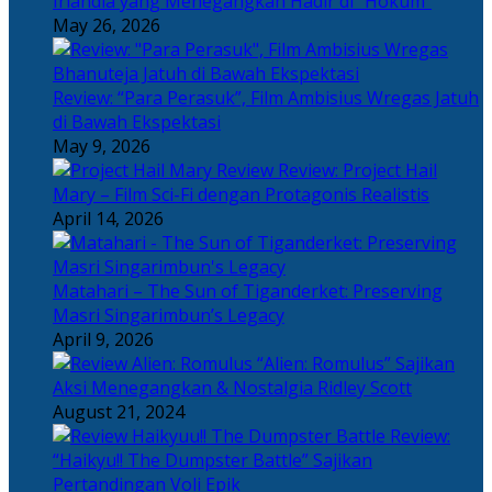
Irlandia yang Menegangkan Hadir di “Hokum”
May 26, 2026
Review: “Para Perasuk”, Film Ambisius Wregas Jatuh
di Bawah Ekspektasi
May 9, 2026
Review: Project Hail
Mary – Film Sci-Fi dengan Protagonis Realistis
April 14, 2026
Matahari – The Sun of Tiganderket: Preserving
Masri Singarimbun’s Legacy
April 9, 2026
“Alien: Romulus” Sajikan
Aksi Menegangkan & Nostalgia Ridley Scott
August 21, 2024
Review:
“Haikyu!! The Dumpster Battle” Sajikan
Pertandingan Voli Epik