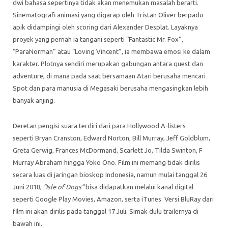
dwi bahasa sepertinya tidak akan menemukan masalah berarti.
Sinematografi animasi yang digarap oleh Tristan Oliver berpadu
apik didampingi oleh scoring dari Alexander Desplat. Layaknya
proyek yang pernah ia tangani seperti “Fantastic Mr. Fox”,
“ParaNorman” atau “Loving Vincent”, ia membawa emosi ke dalam
karakter. Plotnya sendiri merupakan gabungan antara quest dan
adventure, di mana pada saat bersamaan Atari berusaha mencari
Spot dan para manusia di Megasaki berusaha mengasingkan lebih
banyak anjing.
Deretan pengisi suara terdiri dari para Hollywood A-listers
seperti Bryan Cranston, Edward Norton, Bill Murray, Jeff Goldblum,
Greta Gerwig, Frances McDormand, Scarlett Jo, Tilda Swinton, F
Murray Abraham hingga Yoko Ono. Film ini memang tidak dirilis
secara luas di jaringan bioskop Indonesia, namun mulai tanggal 26
Juni 2018,
“Isle of Dogs”
bisa didapatkan melalui kanal digital
seperti Google Play Movies, Amazon, serta iTunes. Versi BluRay dari
film ini akan dirilis pada tanggal 17 Juli. Simak dulu trailernya di
bawah ini.