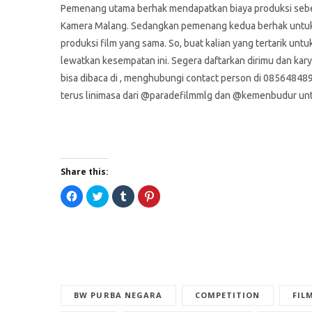
Pemenang utama berhak mendapatkan biaya produksi sebesar
Kamera Malang. Sedangkan pemenang kedua berhak untuk me
produksi film yang sama. So, buat kalian yang tertarik untu
lewatkan kesempatan ini. Segera daftarkan dirimu dan kar
bisa dibaca di , menghubungi contact person di 0856484
terus linimasa dari @paradefilmmlg dan @kemenbudur untuk
Share this:
C
C
C
C
l
l
l
l
i
i
i
i
c
c
c
c
k
k
k
k
t
t
t
t
o
o
o
o
s
s
s
s
h
h
h
h
a
a
a
a
r
r
r
r
e
e
e
e
o
o
o
o
BW PURBA NEGARA
COMPETITION
FIL
n
n
n
n
F
T
T
P