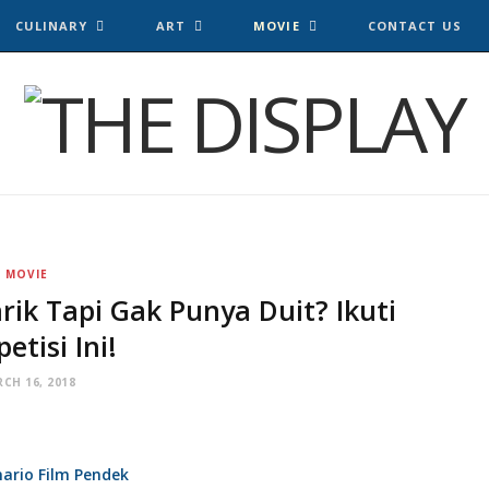
CULINARY
ART
MOVIE
CONTACT US
MOVIE
ik Tapi Gak Punya Duit? Ikuti
etisi Ini!
CH 16, 2018