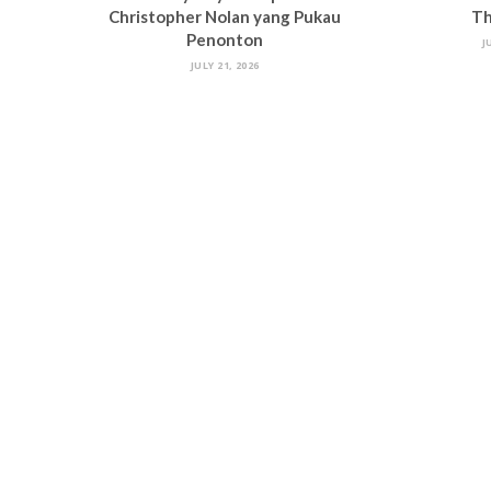
Christopher Nolan yang Pukau
Th
Penonton
J
JULY 21, 2026