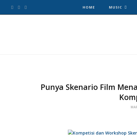
F
T
I
HOME
MUSIC
a
w
n
c
i
s
e
t
t
b
t
a
o
e
g
Punya Skenario Film Menar
Komp
o
r
r
MAR
k
a
m