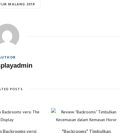
FLM MALANG 2018
AUTHOR
splayadmin
ATED POSTS
lm Backrooms versi
“Backrooms” Timbulkan