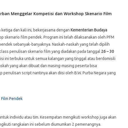
rban Menggelar Kompetisi dan Workshop Skenario Film
 ketiga dan kali ini, bekerjasama dengan
Kementerian Budaya
 skenario film pendek. Program ini telah dilaksanakan oleh PFM
 pendek sebanyak-banyaknya. Naskah-naskah yang telah dipilih
lass penulisan skenario film yang diadakan pada tanggal
26 – 30
si ini terbuka untuk semua kalangan yang tinggal atau berdomisili
naskah yang akan dibuat dan masing-masing peserta bisa
penulisan script nantinya akan diisi oleh B.W. Purba Negara yang
untuk individu atau tim. Kesempatan mengikuti workshop juga akan
mengikuti rangkaian ini sebelum diumumkan 2 pemenangnya.