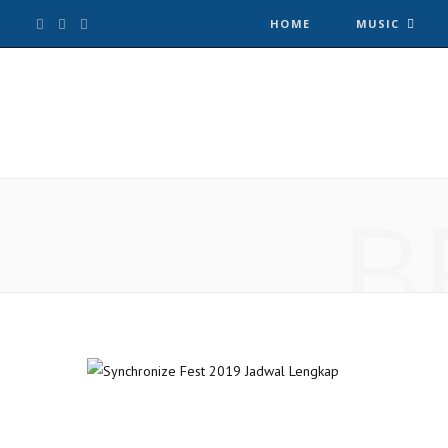
F
T
I
HOME
MUSIC
a
w
n
c
i
s
e
t
t
B
b
t
a
o
e
g
o
r
r
k
a
m