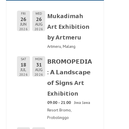
FRI
WED
Mukadimah
26
26
JUN
AUG
Art Exhibition
2026
2026
by Artmeru
Artmeru, Malang
SAT
MON
𝗕𝗥𝗢𝗠𝗢𝗣𝗘𝗗𝗜𝗔
18
31
JUL
AUG
: 𝗔 𝗟𝗮𝗻𝗱𝘀𝗰𝗮𝗽𝗲
2026
2026
𝗼𝗳 𝗦𝗶𝗴𝗻𝘀 Art
Exhibition
09.00 - 21.00
Jiwa Jawa
Resort Bromo,
Probolinggo