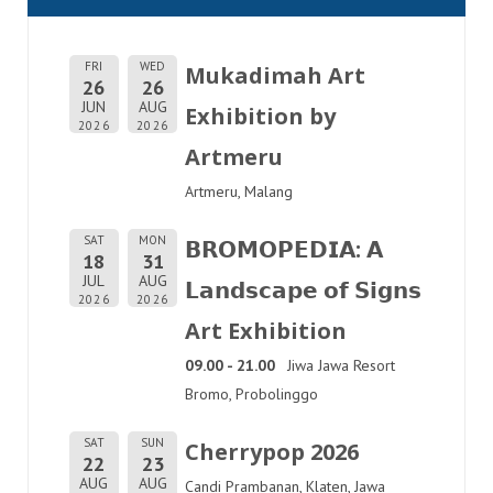
FRI
WED
Mukadimah Art
26
26
JUN
AUG
Exhibition by
2026
2026
Artmeru
Artmeru, Malang
SAT
MON
𝗕𝗥𝗢𝗠𝗢𝗣𝗘𝗗𝗜𝗔: 𝗔
18
31
JUL
AUG
𝗟𝗮𝗻𝗱𝘀𝗰𝗮𝗽𝗲 𝗼𝗳 𝗦𝗶𝗴𝗻𝘀
2026
2026
Art Exhibition
09.00 - 21.00
Jiwa Jawa Resort
Bromo, Probolinggo
SAT
SUN
Cherrypop 2026
22
23
AUG
AUG
Candi Prambanan, Klaten, Jawa