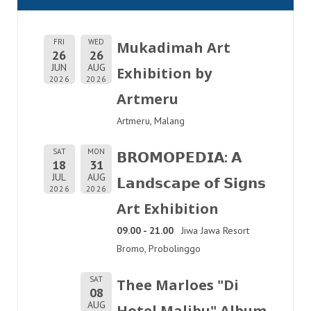
FRI
WED
Mukadimah Art
26
26
JUN
AUG
Exhibition by
2026
2026
Artmeru
Artmeru, Malang
SAT
MON
𝗕𝗥𝗢𝗠𝗢𝗣𝗘𝗗𝗜𝗔: 𝗔
18
31
JUL
AUG
𝗟𝗮𝗻𝗱𝘀𝗰𝗮𝗽𝗲 𝗼𝗳 𝗦𝗶𝗴𝗻𝘀
2026
2026
Art Exhibition
09.00 - 21.00
Jiwa Jawa Resort
Bromo, Probolinggo
SAT
Thee Marloes "Di
08
AUG
Hotel Malibu" Album